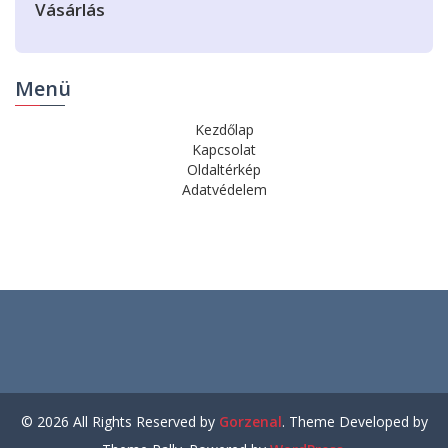
Vásárlás
Menü
Kezdőlap
Kapcsolat
Oldaltérkép
Adatvédelem
©
2026
All Rights Reserved by
Gorzenal
. Theme Developed by