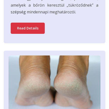
amelyek a bőrön keresztül „tükröződnek” a
szépség
mindennapi meghatározói.
Read Details