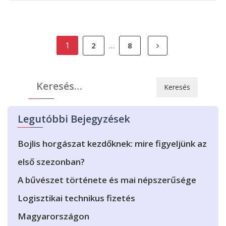
Bejegyzések
1
2
8
…
lapozása
Keresés:
Legutóbbi Bejegyzések
Bojlis horgászat kezdőknek: mire figyeljünk az
első szezonban?
A bűvészet története és mai népszerűsége
Logisztikai technikus fizetés
Magyarországon