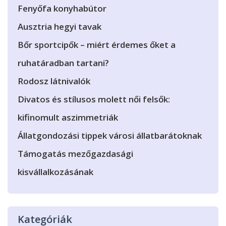
Fenyőfa konyhabútor
Ausztria hegyi tavak
Bőr sportcipők – miért érdemes őket a
ruhatáradban tartani?
Rodosz látnivalók
Divatos és stílusos molett női felsők:
kifinomult aszimmetriák
Állatgondozási tippek városi állatbarátoknak
Támogatás mezőgazdasági
kisvállalkozásának
Kategóriák