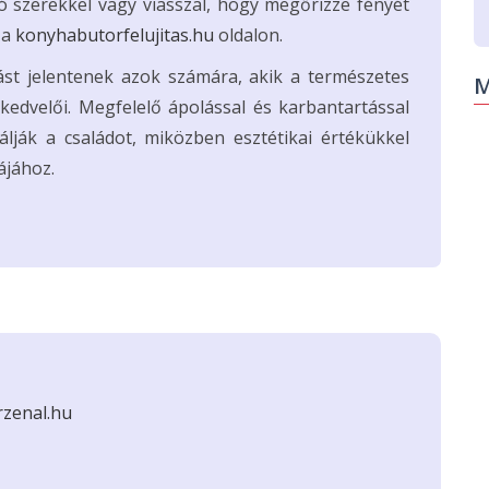
oló szerekkel vagy viasszal, hogy megőrizze fényét
 a
konyhabutorfelujitas.hu
oldalon.
ást jelentenek azok számára, akik a természetes
M
edvelői. Megfelelő ápolással és karbantartással
lják a családot, miközben esztétikai értékükkel
ájához.
zenal.hu