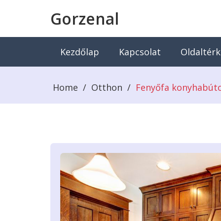
Gorzenal
Kezdőlap
Kapcsolat
Oldaltér
Home
/
Otthon
/
Fenyőfa konyhabút