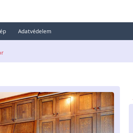
kép
Adatvédelem
or