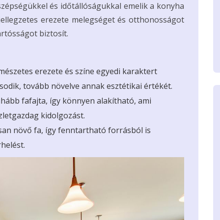
zépségükkel és időtállóságukkal emelik a konyha
 jellegzetes erezete melegséget és otthonosságot
tósságot biztosít.
mészetes erezete és színe egyedi karaktert
sodik, tovább növelve annak esztétikai értékét.
hább fafajta, így könnyen alakítható, ami
szletgazdag kidolgozást.
an növő fa, így fenntartható forrásból is
helést.