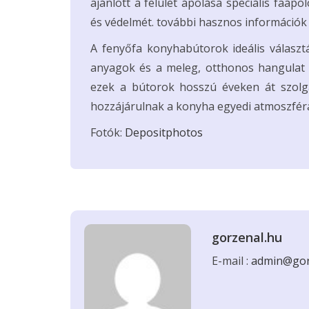
ajánlott a felület ápolása speciális faáp
és védelmét. további hasznos információk
A fenyőfa konyhabútorok ideális választ
anyagok és a meleg, otthonos hangulat k
ezek a bútorok hosszú éveken át szolgá
hozzájárulnak a konyha egyedi atmoszfér
Fotók:
Depositphotos
gorzenal.hu
E-mail :
admin@gor