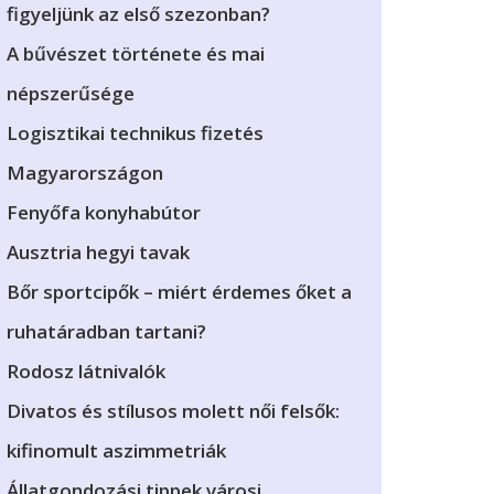
figyeljünk az első szezonban?
A bűvészet története és mai
népszerűsége
Logisztikai technikus fizetés
Magyarországon
Fenyőfa konyhabútor
Ausztria hegyi tavak
Bőr sportcipők – miért érdemes őket a
ruhatáradban tartani?
Rodosz látnivalók
Divatos és stílusos molett női felsők:
kifinomult aszimmetriák
Állatgondozási tippek városi