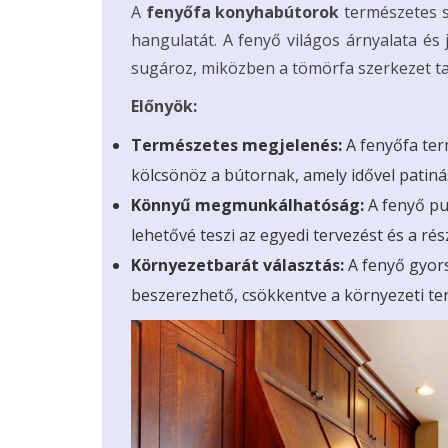
A
fenyőfa konyhabútorok
természetes s
hangulatát. A fenyő világos árnyalata és
sugároz, miközben a tömörfa szerkezet tar
Előnyök:
Természetes megjelenés:
A fenyőfa ter
kölcsönöz a bútornak, amely idővel patiná
Könnyű megmunkálhatóság:
A fenyő pu
lehetővé teszi az egyedi tervezést és a ré
Környezetbarát választás:
A fenyő gyors
beszerezhető, csökkentve a környezeti ter