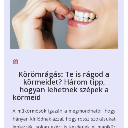
Körömrágás: Te is rágod a
körmeidet? Három tipp,
hogyan lehetnek szépek a
körmeid
A
műkörmösök
igazán a megmondhatói, hogy
hányan kínlódnak azzal, hogy rossz szokásukat
leplezzék, sokan ezért is kezdenek el manikűr