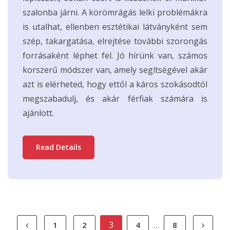
szalonba járni. A körömrágás lelki problémákra
is utalhat, ellenben esztétikai látványként sem
szép, takargatása, elrejtése további szorongás
forrásaként léphet fel. Jó hírünk van, számos
korszerű módszer van, amely segítségével akár
azt is elérheted, hogy ettől a káros szokásodtól
megszabadulj, és akár férfiak számára is
ajánlott.
Read Details
Bejegyzések
3
1
2
4
8
…