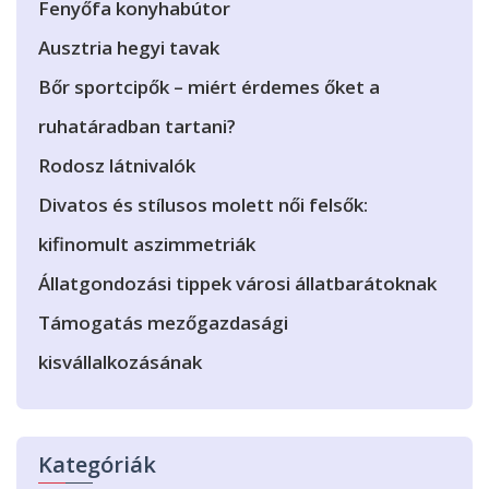
Fenyőfa konyhabútor
Ausztria hegyi tavak
Bőr sportcipők – miért érdemes őket a
ruhatáradban tartani?
Rodosz látnivalók
Divatos és stílusos molett női felsők:
kifinomult aszimmetriák
Állatgondozási tippek városi állatbarátoknak
Támogatás mezőgazdasági
kisvállalkozásának
Kategóriák