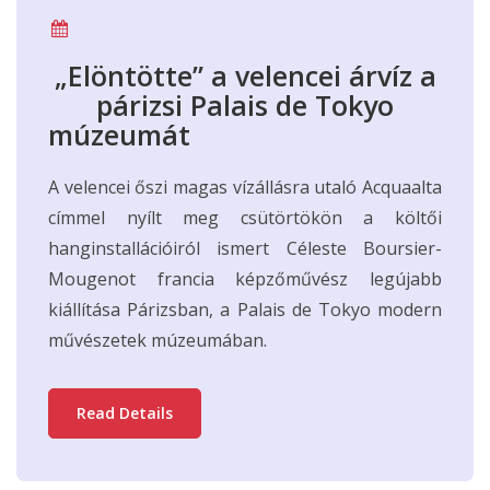
„Elöntötte” a velencei árvíz a
párizsi Palais de Tokyo
múzeumát
A velencei őszi magas vízállásra utaló Acquaalta
címmel nyílt meg csütörtökön a költői
hanginstallációiról ismert Céleste Boursier-
Mougenot francia képzőművész legújabb
kiállítása Párizsban, a Palais de Tokyo modern
művészetek múzeumában.
Read Details