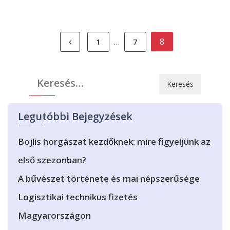
Bejegyzések
8
1
7
…
lapozása
Keresés:
Legutóbbi Bejegyzések
Bojlis horgászat kezdőknek: mire figyeljünk az
első szezonban?
A bűvészet története és mai népszerűsége
Logisztikai technikus fizetés
Magyarországon