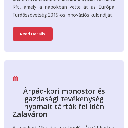
Kft., amely a napokban vette át az Európai
Fürdőszövetség 2015-ös innovációs különdíját.
Read Details
Árpád-kori monostor és
gazdasági tevékenység
nyomait tárták fel idén
Zalaváron
Az egykori Mosaburg település Árpád-korban