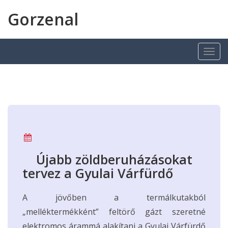
Gorzenal
Újabb zöldberuházásokat
tervez a Gyulai Várfürdő
A jövőben a termálkutakból
„melléktermékként” feltörő gázt szeretné
elektromos árammá alakítani a Gyulai Várfürdő